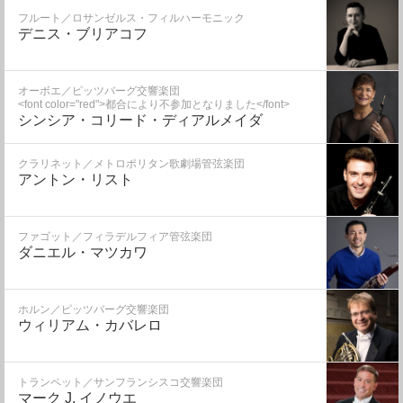
フルート／ロサンゼルス・フィルハーモニック
デニス・ブリアコフ
オーボエ／ピッツバーグ交響楽団
<font color="red">都合により不参加となりました</font>
シンシア・コリード・ディアルメイダ
クラリネット／メトロポリタン歌劇場管弦楽団
アントン・リスト
ファゴット／フィラデルフィア管弦楽団
ダニエル・マツカワ
ホルン／ピッツバーグ交響楽団
ウィリアム・カバレロ
トランペット／サンフランシスコ交響楽団
マーク J. イノウエ