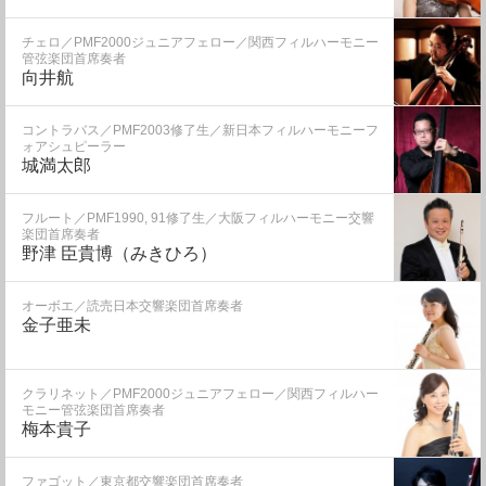
チェロ／PMF2000ジュニアフェロー／関西フィルハーモニー
管弦楽団首席奏者
向井航
コントラバス／PMF2003修了生／新日本フィルハーモニーフ
ォアシュピーラー
城満太郎
フルート／PMF1990, 91修了生／大阪フィルハーモニー交響
楽団首席奏者
野津 臣貴博（みきひろ）
オーボエ／読売日本交響楽団首席奏者
金子亜未
クラリネット／PMF2000ジュニアフェロー／関西フィルハー
モニー管弦楽団首席奏者
梅本貴子
ファゴット／東京都交響楽団首席奏者