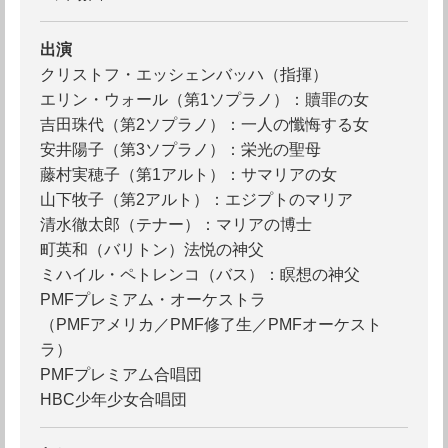
出演
クリストフ・エッシェンバッハ（指揮）
エリン・ウォール（第1ソプラノ）：贖罪の女
吉田珠代（第2ソプラノ）：一人の懺悔する女
安井陽子（第3ソプラノ）：栄光の聖母
藤村実穂子（第1アルト）：サマリアの女
山下牧子（第2アルト）：エジプトのマリア
清水徹太郎（テナー）：マリアの博士
町英和（バリトン）法悦の神父
ミハイル・ペトレンコ（バス）：瞑想の神父
PMFプレミアム・オーケストラ
（PMFアメリカ／PMF修了生／PMFオーケスト
ラ）
PMFプレミアム合唱団
HBC少年少女合唱団