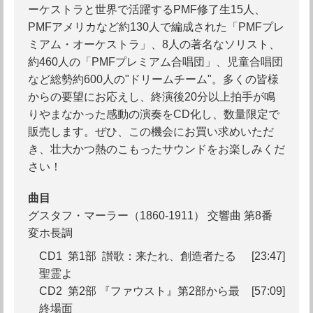
ーケストラと世界で活躍するPMF修了生15人、
PMFアメリカなど約130人で編成された「PMFプレ
ミアム・オーケストラ」、8人の著名なソリスト、
約460人の「PMFプレミアム合唱団」、児童合唱団
など総勢約600人の"ドリームチーム"。多くの皆様
からの要望にお応えし、終演後20分以上拍手が鳴
りやまなかった感動の演奏をCD化し、数量限定で
販売します。ぜひ、この機会にお買い求めいただ
き、壮大かつ熱のこもったサウンドをお楽しみくだ
さい！
曲目
グスタフ・マーラー（1860-1911） 交響曲 第8番
変ホ長調
CD1 第1部 讃歌：来たれ、創造者たる
[23:47]
聖霊よ
CD2 第2部 『ファウスト』第2部から最
[57:09]
終場面