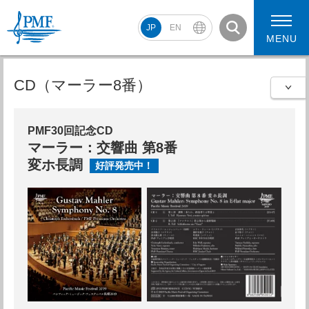
JP
EN
MENU
CD（マーラー8番）
PMF2026 スケジュール
コンサート動画
PMF30回記念CD
マーラー：交響曲 第8番
PMF2026 アーティスト
変ホ長調
好評発売中！