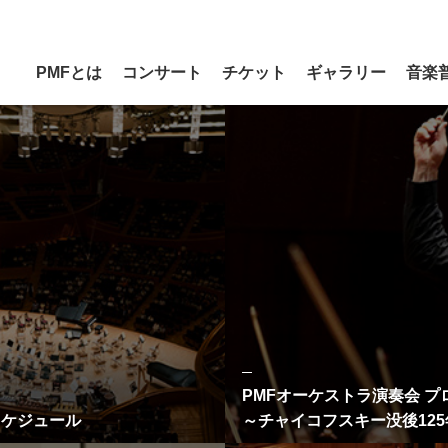
PMFとは
コンサート
チケット
ギャラリー
音楽
て
インフォメーション
PMF2026
PMF2026 スケジュール
コン
2026
ダウンロード
支援企業・団体一覧
事務局アクセス
ビジョン
サイトのご利用について
プレイガイドで購入
リーディングルーム
2026
電話で購入
2026
ス
演アーティスト
2026
PMFクラシックLABO♪
PMFアカデミーでの過ごし方
2026
PMFアカデミー・メンバー
2026
メールマガジン
オープンリハー
修了生
PMFソーシャル
メディアポリシー
せ
2026
PMFオーケストラ演奏会 プ
スケジュール
～チャイコフスキー没後12
企業・団体の皆様
個人の皆様