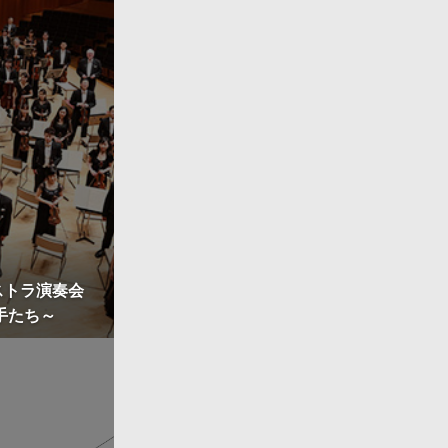
（賛助会員）
ャル・サポート
ディング
ストラ演奏会
名手たち～