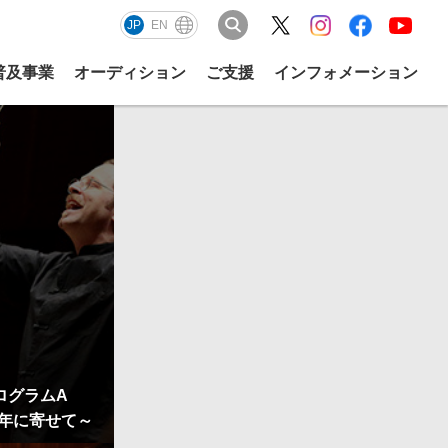
JP
EN
普及事業
オーディション
ご支援
インフォメーション
2026
会場アクセス
アーカイブ
学校DEカルチャー
よくある質問
後援
サート動画
PMF2026 アーティスト
はじめてのPMF
PMF Connects（修了生の動画
PMFミナミナコンサート
ボランティア
サイトマップ
ギャラリー）
ピクニックコンサートの楽しみ
採用情報
2026
方
PMFアカデミー生の演奏を聴い
2026
てみよう！
プライバシーポリシー
公式グッズ
お得なチケット紹介
2026
サル
2026
PMF Connects LIVE！
ログラムA
5年に寄せて～