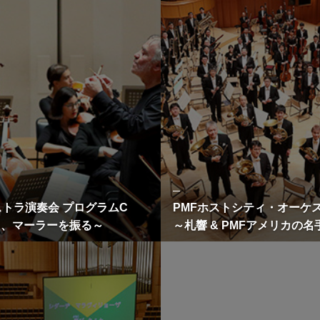
ご支援いただくと
PMFフレンズ
協賛お申込みフォーム
PMFオフィシ
（個人寄付）
クラウドファン
ストラ演奏会 プログラムC
PMFホストシティ・オーケ
フ、マーラーを振る～
～札響 & PMFアメリカの