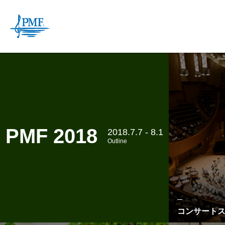
お知らせ
PMFについ
組織概要
情報公開
PMF将来
PMF 2018
2018.7.7 - 8.1
Outline
来場者調査
ウェブで購入
2026
デジタルコンテンツ
リンクアップコンサート
オーディション要項
スケジュール
2026
2026
2026
フォトギャラリー
公開マスタークラ
課題曲
2026
出
お問い合わ
コンサート
ごあいさつ
私たちの想い
理事長／札幌市長 秋元克広