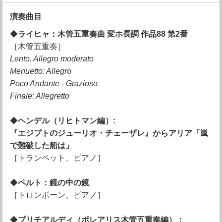
演奏曲目
◆
ライヒャ：木管五重奏曲 変ホ長調 作品88 第2番
［木管五重奏］
Lento. Allegro moderato
Menuetto: Allegro
Poco Andante - Grazioso
Finale: Allegretto
◆
ヘンデル（リヒトマン編）:
『エジプトのジューリオ・チェーザレ』からアリア「嵐
で難破した船は」
［トランペット、ピアノ］
◆
ペルト：鏡の中の鏡
［トロンボーン、ピアノ］
◆
ブリチアルディ（ボレアリス木管五重奏編）：