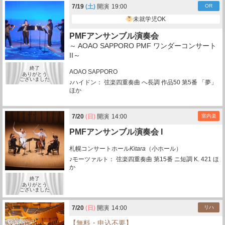
7/
19
(土)
開演
19:00
OR
未就学児OK
PMFアンサンブル演奏会
～ AOAO SAPPORO PMF ワンダーコンサート
II～
終了
AOAO SAPPORO
ありがとう
ございました
♪ハイドン： 弦楽四重奏曲 へ長調 作品50 第5番 「夢」
ほか
7/
20
(日)
開演
14:00
室内楽
PMFアンサンブル演奏会 I
札幌コンサートホール
Kitara
（小ホール）
♪モーツァルト： 弦楽四重奏曲 第15番 ニ短調 K. 421 ほ
か
終了
ありがとう
ございました
7/
20
(日)
開演
14:00
リハ
【無料・申込不要】