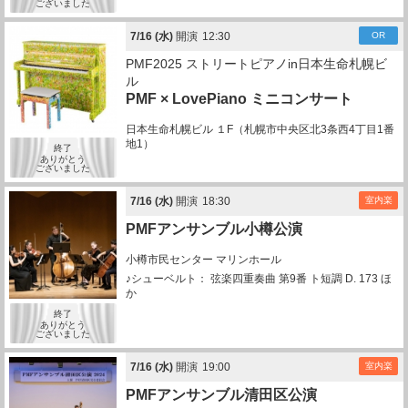
ございました
7/
16
(水)
開演
12:30
OR
PMF2025 ストリートピアノin日本生命札幌ビ
ル
PMF × LovePiano ミニコンサート
日本生命札幌ビル １F（札幌市中央区北3条西4丁目1番
地1）
終了
ありがとう
ございました
7/
16
(水)
開演
18:30
室内楽
PMFアンサンブル小樽公演
小樽市民センター マリンホール
♪シューベルト： 弦楽四重奏曲 第9番 ト短調 D. 173 ほ
か
終了
ありがとう
ございました
7/
16
(水)
開演
19:00
室内楽
PMFアンサンブル清田区公演