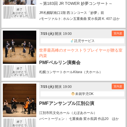
～第183回 JR TOWER 妙夢コンサート～
終了
JR札幌駅南口1階 西コンコース「妙夢」前
ありがとう
ございました
♪モーツァルト: ホルン五重奏曲 変ホ長調 K. 407 ほか
7/
15
(火)
開演
19:00
室内楽
託児サービス
世界最高峰のオーケストラプレイヤーが贈る室
内楽
PMFベルリン演奏会
終了
札幌コンサートホール
Kitara
（大ホール）
ありがとう
ございました
7/
15
(火)
開演
19:00
室内楽
未就学児OK
PMFアンサンブル江別公演
江別市民文化ホール（えぽあホール）
♪ベートーヴェン： 七重奏曲 変ホ長調 作品20 ほか
終了
ありがとう