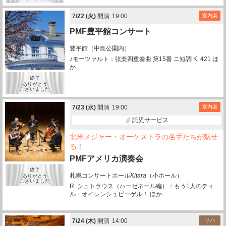
7/
22
(火)
開演
19:00
室内楽
PMF豊平館コンサート
豊平館（中島公園内）
♪モーツァルト：弦楽四重奏曲 第15番 ニ短調 K. 421 ほ
か
終了
ありがとう
ございました
7/
23
(水)
開演
19:00
室内楽
託児サービス
北米メジャー・オーケストラの名手たちが魅せ
る！
PMFアメリカ演奏会
終了
札幌コンサートホール
Kitara
（小ホール）
ありがとう
ございました
R. シュトラウス（ハーゼネール編）：もう1人のティ
ル・オイレンシュピーゲル！ ほか
7/
24
(木)
開演
14:00
リハ