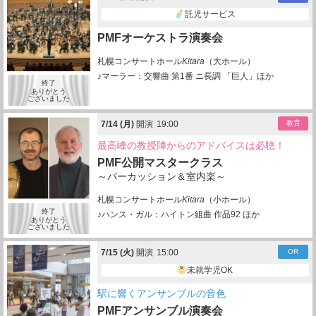
託児サービス
PMFオーケストラ演奏会
札幌コンサートホール
Kitara
（大ホール）
♪マーラー：交響曲 第1番 ニ長調 「巨人」ほか
終了
ありがとう
ございました
7/
14
(月)
開演
19:00
教育
最高峰の教授陣からのアドバイスは必聴！
PMF公開マスタークラス
～パーカッション＆室内楽～
札幌コンサートホール
Kitara
（小ホール）
終了
♪ハンス・ガル：ハイトン組曲 作品92 ほか
ありがとう
ございました
7/
15
(火)
開演
15:00
OR
未就学児OK
駅に響くアンサンブルの音色
PMFアンサンブル演奏会