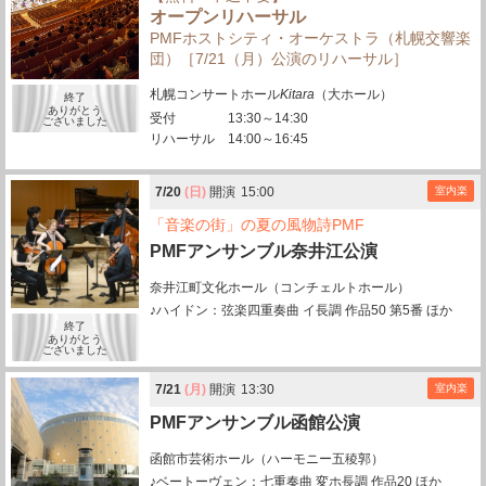
オープンリハーサル
PMFホストシティ・オーケストラ（札幌交響楽
団）［7/21（月）公演のリハーサル］
札幌コンサートホール
Kitara
（大ホール）
終了
ありがとう
受付
13:30～14:30
ございました
リハーサル
14:00～16:45
7/
20
(日)
開演
15:00
室内楽
「音楽の街」の夏の風物詩PMF
PMFアンサンブル奈井江公演
奈井江町文化ホール（コンチェルトホール）
♪ハイドン：弦楽四重奏曲 イ長調 作品50 第5番 ほか
終了
ありがとう
ございました
7/
21
(月)
開演
13:30
室内楽
PMFアンサンブル函館公演
函館市芸術ホール（ハーモニー五稜郭）
♪ベートーヴェン：七重奏曲 変ホ長調 作品20 ほか