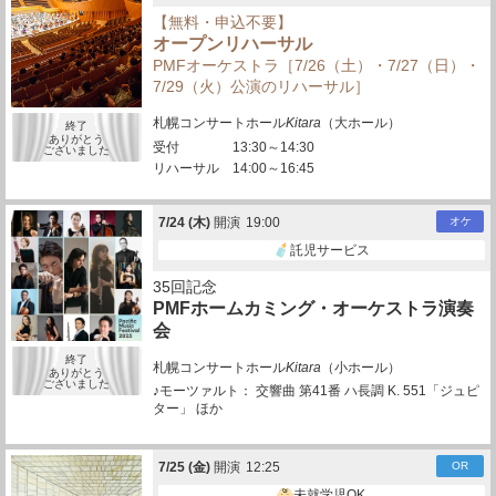
【無料・申込不要】
オープンリハーサル
PMFオーケストラ［7/26（土）・7/27（日）・
7/29（火）公演のリハーサル］
札幌コンサートホール
Kitara
（大ホール）
終了
ありがとう
受付
13:30～14:30
ございました
リハーサル
14:00～16:45
7/
24
(木)
開演
19:00
オケ
託児サービス
35回記念
PMFホームカミング・オーケストラ演奏
会
終了
札幌コンサートホール
Kitara
（小ホール）
ありがとう
ございました
♪モーツァルト： 交響曲 第41番 ハ長調 K. 551「ジュピ
ター」 ほか
7/
25
(金)
開演
12:25
OR
未就学児OK