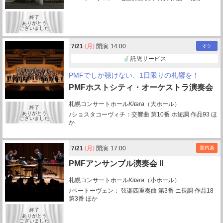
終了
ありがとう
ございました
7/
21
(月)
開演
14:00
オケ
託児サービス
PMFでしか聴けない、1日限りの札響を！
PMFホストシティ・オーケストラ演奏会
札幌コンサートホール
Kitara
（大ホール）
終了
ありがとう
♪ショスタコーヴィチ：交響曲 第10番 ホ短調 作品93 ほ
ございました
か
7/
21
(月)
開演
17:00
室内楽
PMFアンサンブル演奏会 II
札幌コンサートホール
Kitara
（小ホール）
♪ベートーヴェン： 弦楽四重奏曲 第3番 ニ長調 作品18
第3番 ほか
終了
ありがとう
ございました