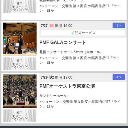
札幌芸術の森・野外ステージ
終了
♪シューマン：交響曲 第３番 変ホ長調 作品97 「ライ
ありがとう
ございました
ン」 ほか
7/
27
(日)
開演
15:00
オケ
託児サービス
PMF GALAコンサート
札幌コンサートホール
Kitara
（大ホール）
♪シューマン：交響曲 第３番 変ホ長調 作品97「ライ
終了
ン」 ほか
ありがとう
ございました
7/
29
(火)
開演
19:00
オケ
PMFオーケストラ東京公演
サントリーホール
♪ シューマン：交響曲 第３番 変ホ長調 作品97「ライ
ン」 ほか
終了
ありがとう
ございました