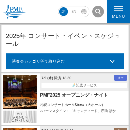
JP
EN
MENU
2025年 コンサート・イベントスケジュ
ール
PMF2026 スケジュール
コンサート動画
演奏会カテゴリ等で絞り込む
PMF2026 アーティスト
7/
9
(水)
開演
18:30
オケ
託児サービス
PMF2025 オープニング・ナイト
札幌コンサートホール
Kitara
（大ホール）
♪バーンスタイン：「キャンディード」序曲 ほか
終了
ありがとう
ございました