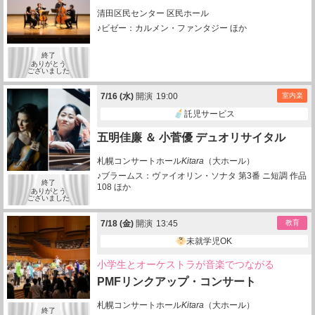
清田区民センター 区民ホール
♪ビゼー：カルメン・ファンタジー ほか
終了
ありがとう
ございました
7/
16
(水)
開演
19:00
室内楽
託児サービス
五明佳廉 ＆ 小菅優 デュオリサイタル
札幌コンサートホール
Kitara
（大ホール）
♪ブラームス：ヴァイオリン・ソナタ 第3番 ニ短調 作品
終了
108 ほか
ありがとう
ございました
7/
18
(金)
開演
13:45
教育
未就学児OK
小学生とオーケストラが音楽でつながる
PMFリンクアップ・コンサート
札幌コンサートホール
Kitara
（大ホール）
終了