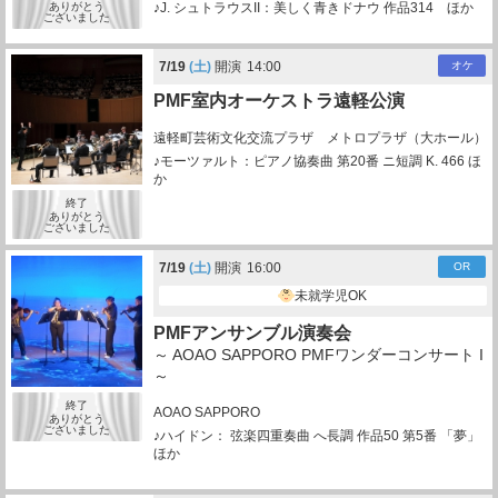
ありがとう
♪J. シュトラウスII：美しく青きドナウ 作品314 ほか
ございました
7/
19
(土)
開演
14:00
オケ
PMF室内オーケストラ遠軽公演
遠軽町芸術文化交流プラザ メトロプラザ（大ホール）
♪モーツァルト：ピアノ協奏曲 第20番 ニ短調 K. 466 ほ
か
終了
ありがとう
ございました
7/
19
(土)
開演
16:00
OR
未就学児OK
PMFアンサンブル演奏会
～ AOAO SAPPORO PMFワンダーコンサート I
～
終了
AOAO SAPPORO
ありがとう
ございました
♪ハイドン： 弦楽四重奏曲 へ長調 作品50 第5番 「夢」
ほか