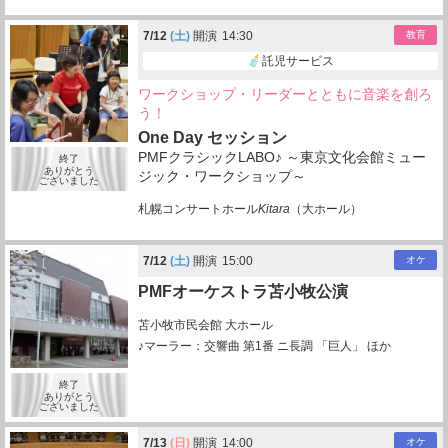
7/
12
(土)
開演
14:30
教育
託児サービス
ワークショップ・リーダーとともに音楽を創ろ
う！
One Day セッション
PMFクラシックLABO♪ ～東京文化会館ミュー
終了
ありがとう
ジック・ワークショップ～
ございました
札幌コンサートホール
Kitara
（大ホール）
7/
12
(土)
開演
15:00
オケ
PMFオーケストラ苫小牧公演
苫小牧市民会館 大ホール
♪マーラー：交響曲 第1番 ニ長調 「巨人」 ほか
終了
ありがとう
ございました
7/
13
(日)
開演
14:00
オケ