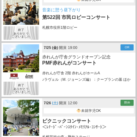
音楽に憩う昼下がり
第522回 市民ロビーコンサート
札幌市役所1階ロビー
終了
ありがとう
ございました
7/
25
(金)
開演
19:00
OR
赤れんが庁舎グランドオープン記念
PMF赤れんがコンサート
赤れんが庁舎 2階 赤れんがホールA
♪ラヴェル（M. ジョーンズ編）：クープランの墓 ほか
終了
ありがとう
ございました
7/
26
(土)
開演
12:00
野外
未就学児OK
ピクニックコンサート
＜ﾚﾅｰﾄﾞ･ﾊﾞｰﾝｽﾀｲﾝ･ﾒﾓﾘｱﾙ･ｺﾝｻｰﾄ＞