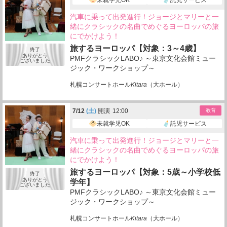
汽車に乗って出発進行！ジョージとマリーと一
緒にクラシックの名曲でめぐるヨーロッパの旅
にでかけよう！
旅するヨーロッパ【対象：3～4歳】
終了
ありがとう
PMFクラシックLABO♪ ～東京文化会館ミュー
ございました
ジック・ワークショップ～
札幌コンサートホール
Kitara
（大ホール）
7/
12
(土)
開演
12:00
教育
未就学児OK
託児サービス
汽車に乗って出発進行！ジョージとマリーと一
緒にクラシックの名曲でめぐるヨーロッパの旅
にでかけよう！
旅するヨーロッパ【対象：5歳～小学校低
終了
ありがとう
学年】
ございました
PMFクラシックLABO♪ ～東京文化会館ミュー
ジック・ワークショップ～
札幌コンサートホール
Kitara
（大ホール）