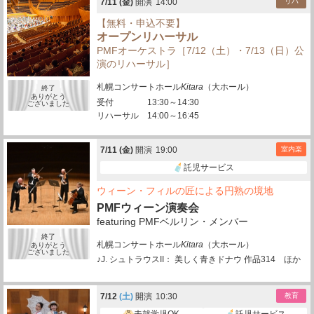
7/
11
(金)
開演
14:00
リハ
【無料・申込不要】
オープンリハーサル
PMFオーケストラ［7/12（土）・7/13（日）公
演のリハーサル］
札幌コンサートホール
Kitara
（大ホール）
終了
ありがとう
受付
13:30～14:30
ございました
リハーサル
14:00～16:45
7/
11
(金)
開演
19:00
室内楽
託児サービス
ウィーン・フィルの匠による円熟の境地
PMFウィーン演奏会
featuring PMFベルリン・メンバー
終了
札幌コンサートホール
Kitara
（大ホール）
ありがとう
ございました
♪J. シュトラウスII： 美しく青きドナウ 作品314 ほか
7/
12
(土)
開演
10:30
教育
未就学児OK
託児サービス