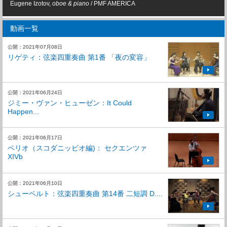
Eugene Izotov,
oboe & piano
/ PMF AMERICA
動画一覧
公開：2021年07月08日
リゲティ：弦楽四重奏曲 第1番 「夜の変容」
公開：2021年06月24日
ジミー・ヴァン・ヒューゼン：It Could
Happen...
公開：2021年06月17日
ベリオ（スコダニッビオ編)： セクエンツァ
XIVb
公開：2021年06月10日
シューベルト：弦楽四重奏曲 第14番 二短調 D....