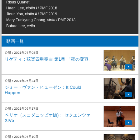
Risus Quartet
Haeni Lee,
violin I
/ PMF 2018
Jieun Yoo,
violin II
/ PMF 2019
Mary Eunkyung Chang,
viola
/ PMF 2018
Bobae Lee,
cello
動画一覧
公開：2021年07月08日
リゲティ：弦楽四重奏曲 第1番 「夜の変容」
公開：2021年06月24日
ジミー・ヴァン・ヒューゼン：It Could
Happen...
公開：2021年06月17日
ベリオ（スコダニッビオ編)： セクエンツァ
XIVb
公開：2021年06月10日