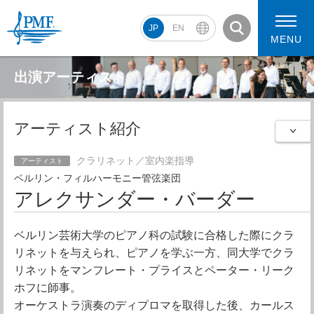
JP
EN
MENU
出演アーティスト
アーティスト紹介
PMF2026 スケジュール
コンサート動画
PMF2026 アーティスト
クラリネット／室内楽指導
アーティスト
ベルリン・フィルハーモニー管弦楽団
アレクサンダー・バーダー
ベルリン芸術大学のピアノ科の試験に合格した際にクラ
リネットを与えられ、ピアノを学ぶ一方、同大学でクラ
リネットをマンフレート・プライスとペーター・リーク
ホフに師事。
オーケストラ演奏のディプロマを取得した後、カールス