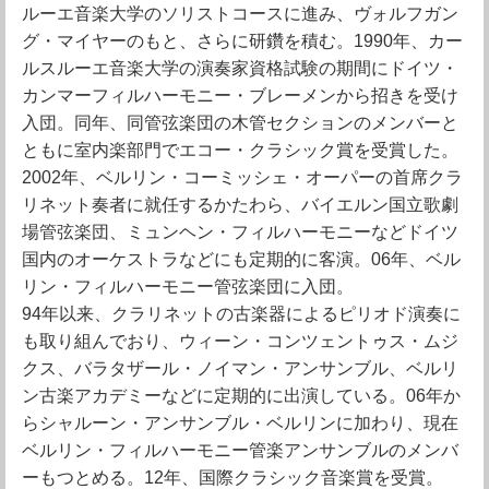
ルーエ音楽大学のソリストコースに進み、ヴォルフガン
グ・マイヤーのもと、さらに研鑽を積む。1990年、カー
ルスルーエ音楽大学の演奏家資格試験の期間にドイツ・
カンマーフィルハーモニー・ブレーメンから招きを受け
入団。同年、同管弦楽団の木管セクションのメンバーと
ともに室内楽部門でエコー・クラシック賞を受賞した。
2002年、ベルリン・コーミッシェ・オーパーの首席クラ
リネット奏者に就任するかたわら、バイエルン国立歌劇
場管弦楽団、ミュンヘン・フィルハーモニーなどドイツ
国内のオーケストラなどにも定期的に客演。06年、ベル
リン・フィルハーモニー管弦楽団に入団。
94年以来、クラリネットの古楽器によるピリオド演奏に
も取り組んでおり、ウィーン・コンツェントゥス・ムジ
クス、バラタザール・ノイマン・アンサンブル、ベルリ
ン古楽アカデミーなどに定期的に出演している。06年か
らシャルーン・アンサンブル・ベルリンに加わり、現在
ベルリン・フィルハーモニー管楽アンサンブルのメンバ
ーもつとめる。12年、国際クラシック音楽賞を受賞。