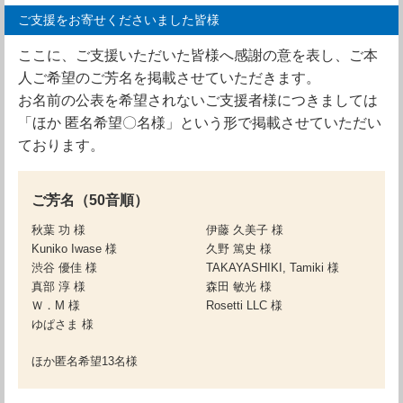
ご支援をお寄せくださいました皆様
ここに、ご支援いただいた皆様へ感謝の意を表し、ご本
人ご希望のご芳名を掲載させていただきます。
お名前の公表を希望されないご支援者様につきましては
「ほか 匿名希望〇名様」という形で掲載させていただい
ております。
ご芳名（50音順）
秋葉 功 様
伊藤 久美子 様
Kuniko Iwase 様
久野 篤史 様
渋谷 優佳 様
TAKAYASHIKI, Tamiki 様
真部 淳 様
森田 敏光 様
Ｗ．M 様
Rosetti LLC 様
ゆぱさま 様
ほか匿名希望13名様