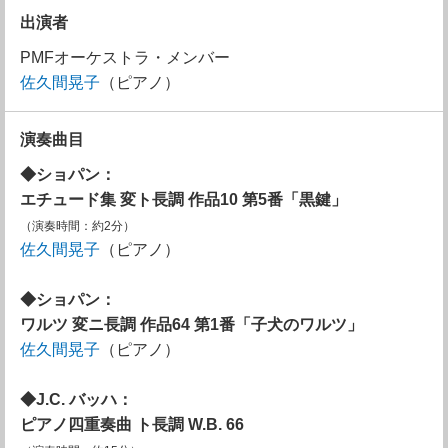
出演者
PMFオーケストラ・メンバー
佐久間晃子
（ピアノ）
演奏曲目
◆
ショパン
：
エチュード集 変ト長調 作品10 第5番「黒鍵」
（演奏時間：約2分）
佐久間晃子
（ピアノ）
◆
ショパン
：
ワルツ 変ニ長調 作品64 第1番「子犬のワルツ」
佐久間晃子
（ピアノ）
◆J.C. バッハ：
ピアノ四重奏曲 ト長調 W.B. 66