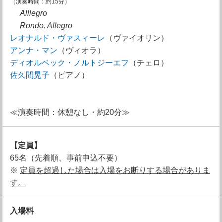
（演奏時間：約15分）
Alllegro
Rondo. Allegro
レオナルド・ヴァスィーレ
（ヴァイオリン）
アンナ・マン
（ヴィオラ）
ディオルベック・ノルトジーエフ
（チェロ）
佐久間晃子
（ピアノ）
≪演奏時間：休憩なし・約20分≫
【定員】
65名（先着順、事前申込不要）
※
定員を超過した場合は入場をお断りする場合がありま
す。
入場料