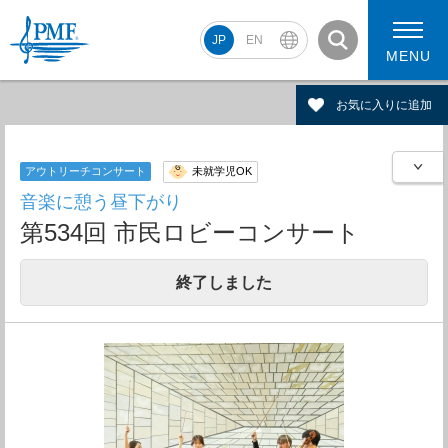
JP
EN
MENU
お気に入りに追加
アウトリーチコンサート
未就学児OK
PMF2026 スケジュール
コンサート動画
音楽に憩う昼下がり
PMF2026 アーティスト
第534回 市民ロビーコンサート
終了しました