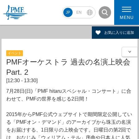
JP
EN
MENU
お気に入りに追加
イベント
PMF2026 スケジュール
コンサート動画
PMFオーケストラ 過去の名演上映会
PMF2026 アーティスト
Part. 2
[12:30 - 13:30]
7月28日(日)「PMF hitaruスペシャル・コンサート」に合
わせて、PMFの世界を感じる2日間！
2015年からPMF公式ウェブサイトで期間限定公開してい
る「PMFオン・デマンド」のアーカイブから珠玉の名演
をお届けする、1日限りの上映会です。日曜日の第2回で
は、おなじみ「ウィリアム・テル」序曲や日本人に人気