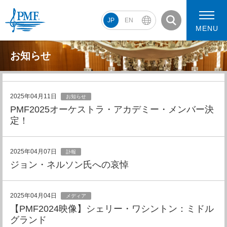
JP
EN
MENU
お知らせ
PMF2026 スケジュール
コンサート動画
2025年04月11日
お知らせ
PMF2025オーケストラ・アカデミー・メンバー決
PMF2026 アーティスト
定！
2025年04月07日
訃報
ジョン・ネルソン氏への哀悼
2025年04月04日
メディア
【PMF2024映像】シェリー・ワシントン：ミドル
グランド