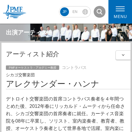
JP
EN
MENU
出演アーティスト
アーティスト紹介
PMF2026 スケジュール
コンサート動画
PMF2026 アーティスト
コントラバス
PMFオーケストラ・アカデミー教授
シカゴ交響楽団
アレクサンダー・ハンナ
デトロイト交響楽団の首席コントラバス奏者を４年間つ
とめた後、2012年春にリッカルド・ムーティから任命さ
れ、シカゴ交響楽団の首席奏者に就任。カーティス音楽
院を08年に卒業し、ソリスト、室内楽奏者、教育者、教
授、オーケストラ奏者として世界各地で活躍。室内楽に