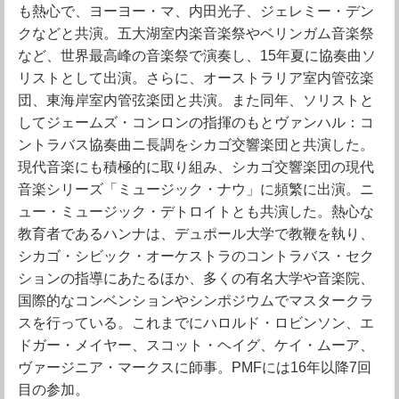
も熱心で、ヨーヨー・マ、内田光子、ジェレミー・デン
クなどと共演。五大湖室内楽音楽祭やベリンガム音楽祭
など、世界最高峰の音楽祭で演奏し、15年夏に協奏曲ソ
リストとして出演。さらに、オーストラリア室内管弦楽
団、東海岸室内管弦楽団と共演。また同年、ソリストと
してジェームズ・コンロンの指揮のもとヴァンハル：コ
ントラバス協奏曲ニ長調をシカゴ交響楽団と共演した。
現代音楽にも積極的に取り組み、シカゴ交響楽団の現代
音楽シリーズ「ミュージック・ナウ」に頻繁に出演。ニ
ュー・ミュージック・デトロイトとも共演した。熱心な
教育者であるハンナは、デュポール大学で教鞭を執り、
シカゴ・シビック・オーケストラのコントラバス・セク
ションの指導にあたるほか、多くの有名大学や音楽院、
国際的なコンベンションやシンポジウムでマスタークラ
スを行っている。これまでにハロルド・ロビンソン、エ
ドガー・メイヤー、スコット・ヘイグ、ケイ・ムーア、
ヴァージニア・マークスに師事。PMFには16年以降7回
目の参加。