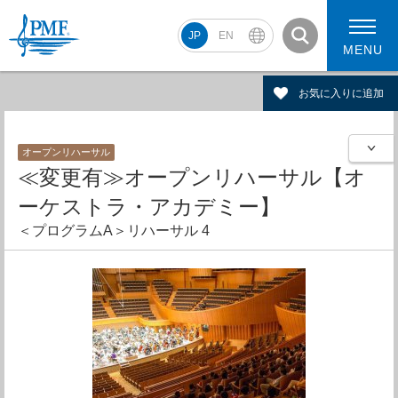
JP
EN
MENU
お気に入りに追加
オープンリハーサル
PMF2026 スケジュール
コンサート動画
≪変更有≫オープンリハーサル【オ
PMF2026 アーティスト
ーケストラ・アカデミー】
＜プログラムA＞リハーサル 4