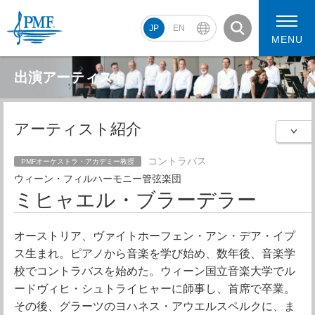
JP
EN
MENU
出演アーティスト
アーティスト紹介
PMF2026 スケジュール
コンサート動画
PMF2026 アーティスト
コントラバス
PMFオーケストラ・アカデミー教授
ウィーン・フィルハーモニー管弦楽団
ミヒャエル・ブラーデラー
オーストリア、ヴァイトホーフェン・アン・デア・イプ
ス生まれ。ピアノから音楽を学び始め、数年後、音楽学
校でコントラバスを始めた。ウィーン国立音楽大学でル
ードヴィヒ・シュトライヒャーに師事し、首席で卒業。
その後、グラーツのヨハネス・アウエルスペルクに、ま