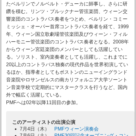
たベルリンでノルベルト・デューカに師事し、さらに研
鑽を積む。リンツ・ブルックナー管弦楽団、ウィーン交
響楽団のコントラバス奏者をつとめ、ベルリン・コミー
ミッシェ・オーパー首席コントラバス奏者を経て、1999
年、ウィーン国立歌劇場管弦楽団及びウィーン・フィル
ハーモニー管弦楽団のコントラバス奏者となる。2008年
からウィーン宮廷楽団のメンバーとしても活躍してい
る。ソリスト、室内楽奏者としても活躍し、これまでに
20以上のコントラバス独奏の現代作品を世界初演してい
るほか、指導者としてもボストンのニューイングランド
音楽院やロサンゼルスの南カリフォルニア大学ソーント
ン音楽学校で定期的にマスタークラスを行うなど、国内
外で幅広く活躍している。
PMFへは02年以降11回目の参加。
このアーティストの出演公演
7月4日（木）
PMFウィーン演奏会
7月6日（土）
PMF30回記念オープニング・コン