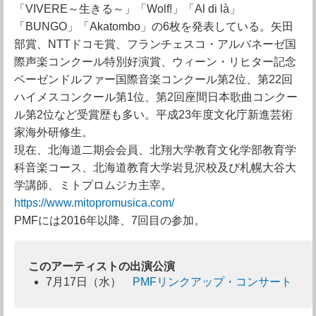
「VIVERE～生きる～」「Wolf!」「Al di là」
「BUNGO」「Akatombo」の6枚を発表している。矢田
部賞、NTTドコモ賞、フランチェスコ・アルバネーゼ国
際声楽コンクール特別好演賞、ウィーン・リヒター記念
ベーゼンドルファー国際音楽コンクール第2位、第22回
ハイメスコンクール第1位、第2回座間日本歌曲コンクー
ル第2位など受賞歴も多い。平成23年度文化庁新進芸術
家海外研修生。
現在、北海道二期会会員、北翔大学教育文化学部教育学
科音楽コース、北海道教育大学岩見沢校及び札幌大谷大
学講師、ミトプロムジカ主宰。
https://www.mitopromusica.com/
PMFには2016年以降、7回目の参加。
このアーティストの出演公演
7月17日（水）
PMFリンクアップ・コンサート