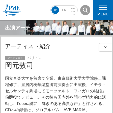
JP
EN
MENU
出演アーティスト
アーティスト紹介
PMF2026 スケジュール
コンサート動画
PMF2026 アーティスト
バリトン
アーティスト
岡元敦司
国立音楽大学を首席で卒業。東京藝術大学大学院修士課
程修了。皇居内桃華楽堂御前演奏会に出演後、イモラ・
セルサンティ劇場にてモーツァルト「フィガロの結婚」
伯爵役でデビュー。その後も国内外を問わず精力的に活
動し、l’opera誌に「輝きのある高貴な声」と評される。
CDへの録音は、ソロアルバム「AVE MARIA」