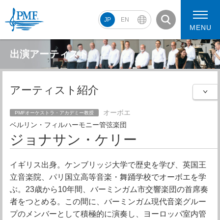
JP
EN
MENU
出演アーティスト
アーティスト紹介
PMF2026 スケジュール
コンサート動画
PMF2026 アーティスト
オーボエ
PMFオーケストラ・アカデミー教授
ベルリン・フィルハーモニー管弦楽団
ジョナサン・ケリー
イギリス出身。ケンブリッジ大学で歴史を学び、英国王
立音楽院、パリ国立高等音楽・舞踊学校でオーボエを学
ぶ。23歳から10年間、バーミンガム市交響楽団の首席奏
者をつとめる。この間に、バーミンガム現代音楽グルー
プのメンバーとして積極的に演奏し、ヨーロッパ室内管